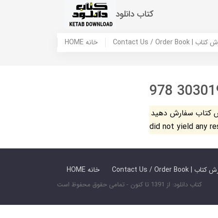
کتاب دانلود
 ما / سفارش کتاب
HOME خانه
978 30301
فارش دهید. The search
did not yield any r
 ما / سفارش کتاب
HOME خانه
کتاب دانلود: از 1391 تا کنون - تمامی حقوق محفوظ است