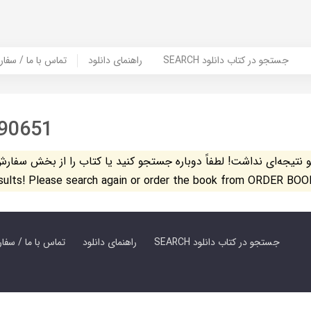
SEARCH جستجو در کتاب دانلود
راهنمای دانلود
Contact Us / Order Book | تماس با
90651
تیجه‌ای نداشت! لطفاً دوباره جستجو کنید یا کتاب را از بخش سفارش کتاب س
esults! Please search again or order the book from ORDER BOO
SEARCH جستجو در کتاب دانلود
راهنمای دانلود
Contact Us / Order Book | تماس با