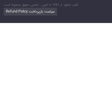
کتاب دانلود: از 1391 تا کنون - تمامی حقوق محفوظ است
Refund Policy سیاست بازپرداخت