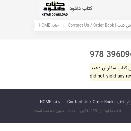
کتاب دانلود
 ما / سفارش کتاب
HOME خانه
978 39609
فارش دهید. The search
did not yield any r
 ما / سفارش کتاب
HOME خانه
کتاب دانلود: از 1391 تا کنون - تمامی حقوق محفوظ است