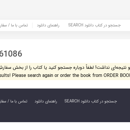
SEARCH جستجو در کتاب دانلود
راهنمای دانلود
Contact Us / Order Book | تماس با
61086
تیجه‌ای نداشت! لطفاً دوباره جستجو کنید یا کتاب را از بخش سفارش کتاب س
esults! Please search again or order the book from ORDER BOO
SEARCH جستجو در کتاب دانلود
راهنمای دانلود
Contact Us / Order Book | تماس با