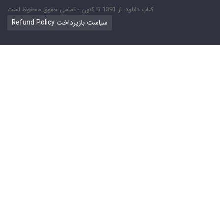
کتاب دانلود: از 1391 تا کنون - تمامی حقوق محفوظ است
Refund Policy سیاست بازپرداخت