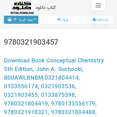
کتاب دانلود
ثبت‌نام
ورود
سبد خرید
0
9780321903457
Download Book Conceptual Chemistry
5th Edition, John A. Suchocki,
B00AWLBNBM,0321804414,
0133556174, 0321903536,
0321903455, 0133875598,
9780321804419, 9780133556179,
9780321918321, 9780321804488,