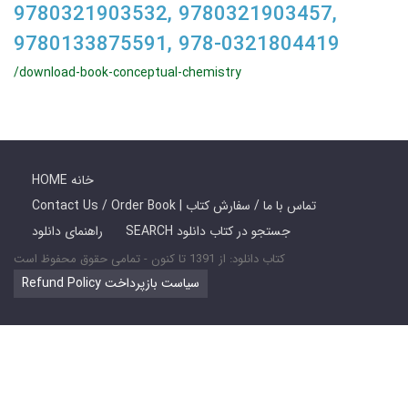
9780321903532, 9780321903457,
9780133875591, 978-0321804419
/download-book-conceptual-chemistry
HOME خانه
Contact Us / Order Book | تماس با ما / سفارش کتاب
SEARCH جستجو در کتاب دانلود
راهنمای دانلود
کتاب دانلود: از 1391 تا کنون - تمامی حقوق محفوظ است
Refund Policy سیاست بازپرداخت