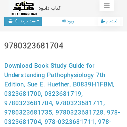
کتاب دانلود
ثبت‌نام
ورود
سبد خرید
0
9780323681704
Download Book Study Guide for
Understanding Pathophysiology 7th
Edition, Sue E. Huether, B0839H1FBM,
0323681700, 0323681719,
9780323681704, 9780323681711,
9780323681735, 9780323681728, 978-
0323681704, 978-0323681711, 978-