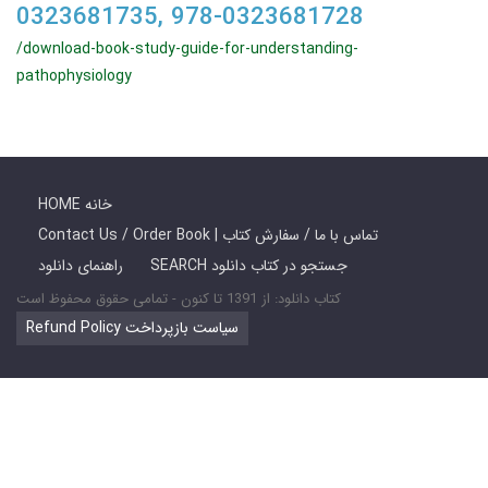
0323681735, 978-0323681728
/download-book-study-guide-for-understanding-
pathophysiology
HOME خانه
Contact Us / Order Book | تماس با ما / سفارش کتاب
SEARCH جستجو در کتاب دانلود
راهنمای دانلود
کتاب دانلود: از 1391 تا کنون - تمامی حقوق محفوظ است
Refund Policy سیاست بازپرداخت