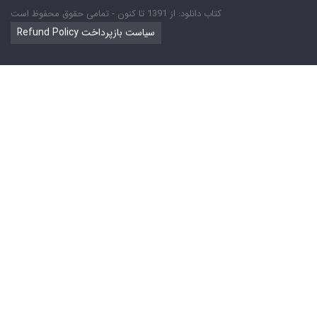
کتاب دانلود: از 1391 تا کنون - تمامی حقوق محفوظ است
Refund Policy سیاست بازپرداخت