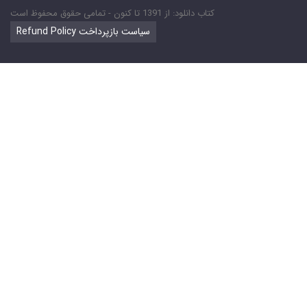
کتاب دانلود: از 1391 تا کنون - تمامی حقوق محفوظ است
Refund Policy سیاست بازپرداخت