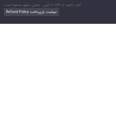
کتاب دانلود: از 1391 تا کنون - تمامی حقوق محفوظ است
Refund Policy سیاست بازپرداخت