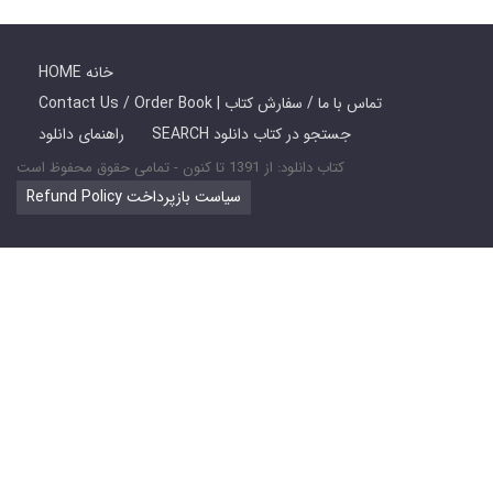
HOME خانه
Contact Us / Order Book | تماس با ما / سفارش کتاب
SEARCH جستجو در کتاب دانلود
راهنمای دانلود
کتاب دانلود: از 1391 تا کنون - تمامی حقوق محفوظ است
Refund Policy سیاست بازپرداخت