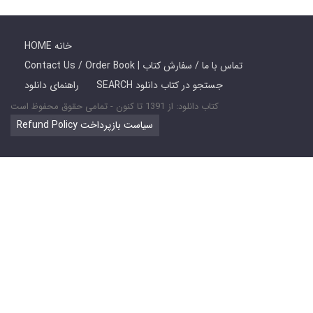
HOME خانه
Contact Us / Order Book | تماس با ما / سفارش کتاب
SEARCH جستجو در کتاب دانلود
راهنمای دانلود
کتاب دانلود: از 1391 تا کنون - تمامی حقوق محفوظ است
Refund Policy سیاست بازپرداخت