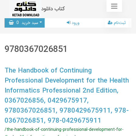
کتاب دانلود
ثبت‌نام
ورود
سبد خرید
0
9780367026851
The Handbook of Continuing
Professional Development for the Health
Informatics Professional 2nd Edition,
0367026856, 0429675917,
9780367026851, 9780429675911, 978-
0367026851, 978-0429675911
/the-handbook-of-continuing-professional-development-for-