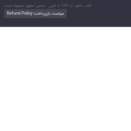
کتاب دانلود: از 1391 تا کنون - تمامی حقوق محفوظ است
Refund Policy سیاست بازپرداخت