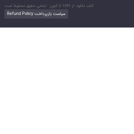
کتاب دانلود: از 1391 تا کنون - تمامی حقوق محفوظ است
Refund Policy سیاست بازپرداخت