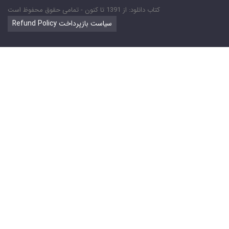
کتاب دانلود: از 1391 تا کنون - تمامی حقوق محفوظ است
Refund Policy سیاست بازپرداخت