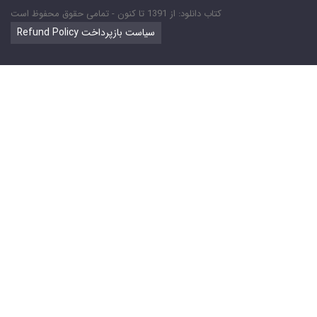
کتاب دانلود: از 1391 تا کنون - تمامی حقوق محفوظ است
Refund Policy سیاست بازپرداخت