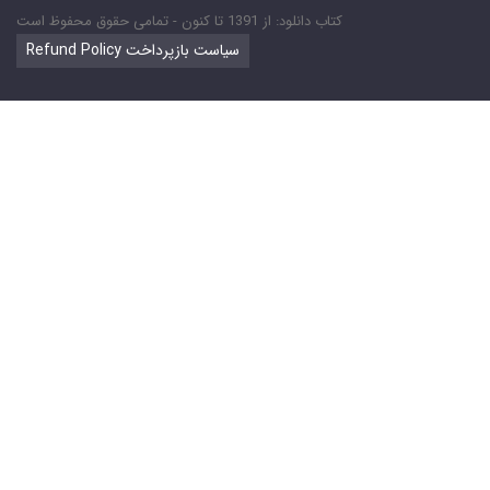
کتاب دانلود: از 1391 تا کنون - تمامی حقوق محفوظ است
Refund Policy سیاست بازپرداخت