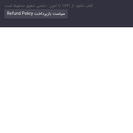
کتاب دانلود: از 1391 تا کنون - تمامی حقوق محفوظ است
Refund Policy سیاست بازپرداخت