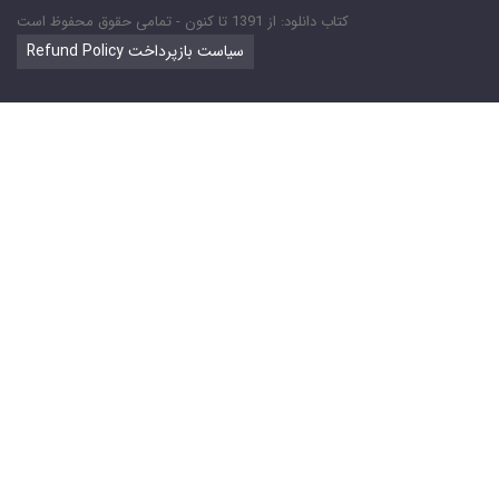
کتاب دانلود: از 1391 تا کنون - تمامی حقوق محفوظ است
Refund Policy سیاست بازپرداخت