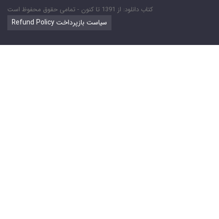
کتاب دانلود: از 1391 تا کنون - تمامی حقوق محفوظ است
Refund Policy سیاست بازپرداخت