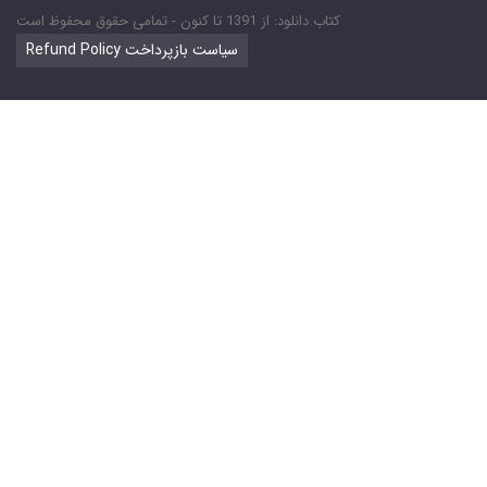
کتاب دانلود: از 1391 تا کنون - تمامی حقوق محفوظ است
Refund Policy سیاست بازپرداخت