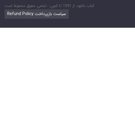
کتاب دانلود: از 1391 تا کنون - تمامی حقوق محفوظ است
Refund Policy سیاست بازپرداخت