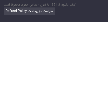
کتاب دانلود: از 1391 تا کنون - تمامی حقوق محفوظ است
Refund Policy سیاست بازپرداخت