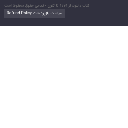
کتاب دانلود: از 1391 تا کنون - تمامی حقوق محفوظ است
Refund Policy سیاست بازپرداخت