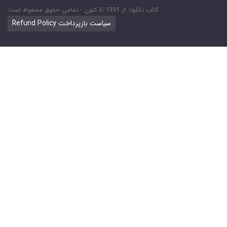
کتاب دانلود: از 1391 تا کنون - تمامی حقوق محفوظ است
Refund Policy سیاست بازپرداخت