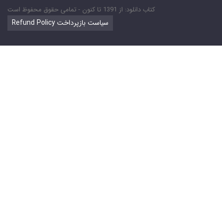
کتاب دانلود: از 1391 تا کنون - تمامی حقوق محفوظ است
Refund Policy سیاست بازپرداخت