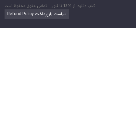
کتاب دانلود: از 1391 تا کنون - تمامی حقوق محفوظ است
Refund Policy سیاست بازپرداخت