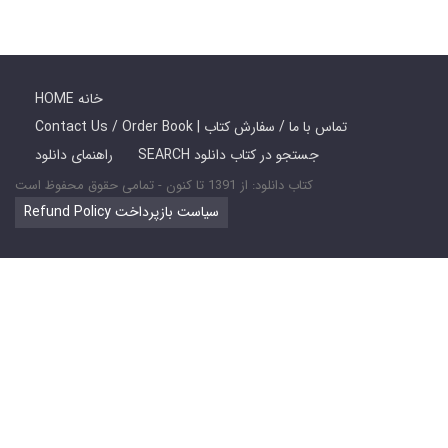
HOME خانه
Contact Us / Order Book | تماس با ما / سفارش کتاب
SEARCH جستجو در کتاب دانلود
راهنمای دانلود
کتاب دانلود: از 1391 تا کنون - تمامی حقوق محفوظ است
Refund Policy سیاست بازپرداخت