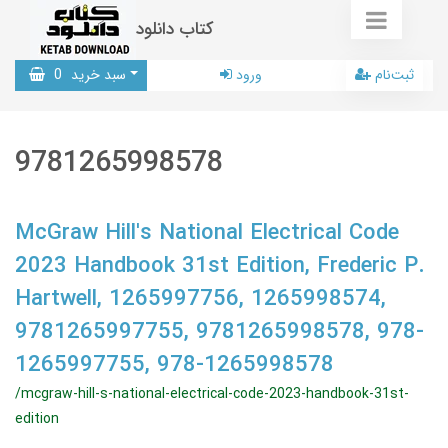
کتاب دانلود
ثبت‌نام
ورود
سبد خرید
0
9781265998578
McGraw Hill's National Electrical Code
2023 Handbook 31st Edition, Frederic P.
Hartwell, 1265997756, 1265998574,
9781265997755, 9781265998578, 978-
1265997755, 978-1265998578
/mcgraw-hill-s-national-electrical-code-2023-handbook-31st-
edition