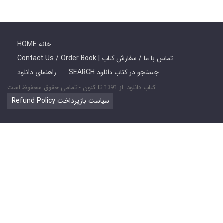
HOME خانه
Contact Us / Order Book | تماس با ما / سفارش کتاب
SEARCH جستجو در کتاب دانلود
راهنمای دانلود
کتاب دانلود: از 1391 تا کنون - تمامی حقوق محفوظ است
Refund Policy سیاست بازپرداخت