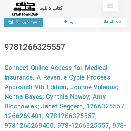
کتاب دانلود
ثبت‌نام
ورود
سبد خرید
0
9781266325557
Connect Online Access for Medical
Insurance: A Revenue Cycle Process
Approach 9th Edition, Joanne Valerius;
Nenna Bayes; Cynthia Newby; Amy
Blochowiak; Janet Seggern, 1266325557,
1266269401, 9781266325557,
9781266269400, 978-1266325557, 978-