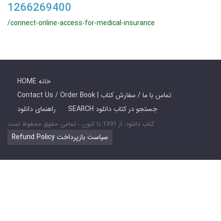
1266269400
/connect-online-access-for-medical-insurance
HOME خانه
Contact Us / Order Book | تماس با ما / سفارش کتاب
SEARCH جستجو در کتاب دانلود
راهنمای دانلود
کتاب دانلود: از 1391 تا کنون - تمامی حقوق محفوظ است
Refund Policy سیاست بازپرداخت