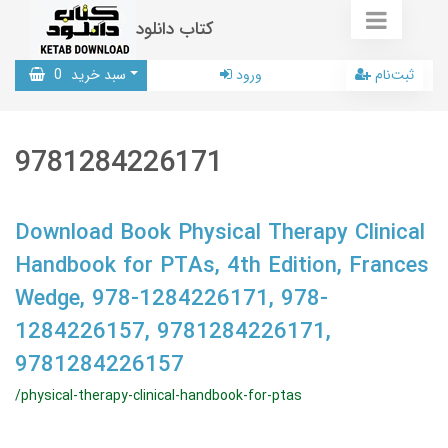
کتاب دانلود
ثبت‌نام
ورود
سبد خرید
0
9781284226171
Download Book Physical Therapy Clinical
Handbook for PTAs, 4th Edition, Frances
Wedge, 978-1284226171, 978-
1284226157, 9781284226171,
9781284226157
/physical-therapy-clinical-handbook-for-ptas