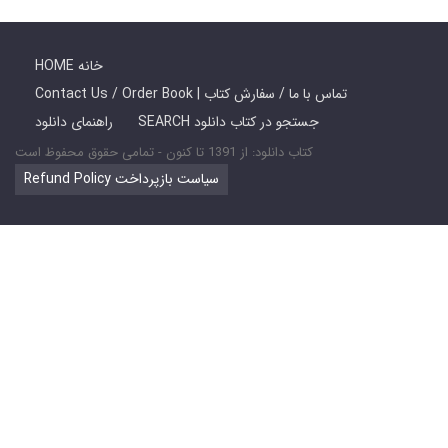
HOME خانه
Contact Us / Order Book | تماس با ما / سفارش کتاب
SEARCH جستجو در کتاب دانلود
راهنمای دانلود
کتاب دانلود: از 1391 تا کنون - تمامی حقوق محفوظ است
Refund Policy سیاست بازپرداخت