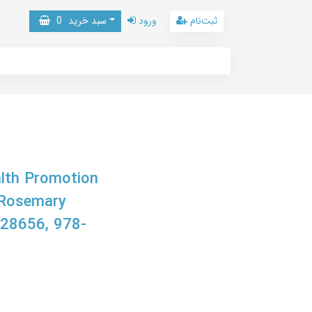
ثبت‌نام
ورود
سبد خرید
0
alth Promotion
 Rosemary
28656, 978-