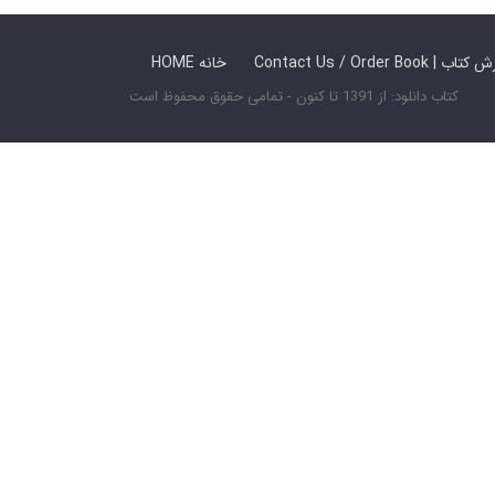
 ما / سفارش کتاب
HOME خانه
کتاب دانلود: از 1391 تا کنون - تمامی حقوق محفوظ است