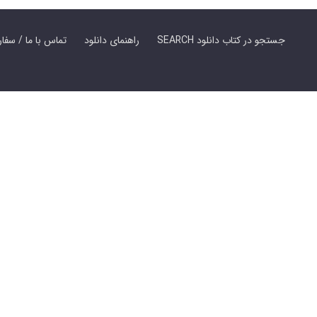
SEARCH جستجو در کتاب دانلود
راهنمای دانلود
Contact Us / Order Book | تماس با