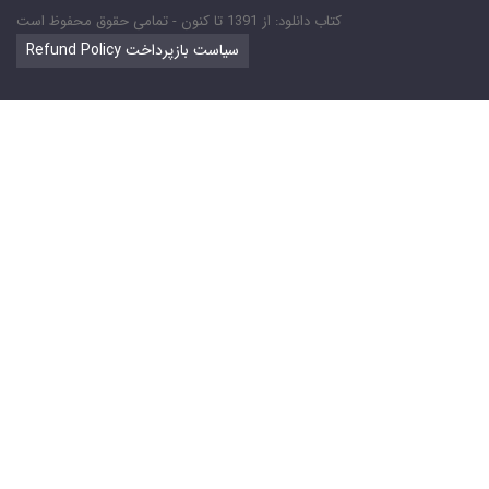
کتاب دانلود: از 1391 تا کنون - تمامی حقوق محفوظ است
Refund Policy سیاست بازپرداخت