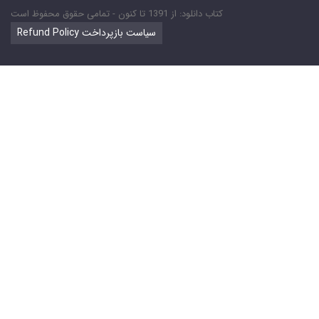
کتاب دانلود: از 1391 تا کنون - تمامی حقوق محفوظ است
Refund Policy سیاست بازپرداخت