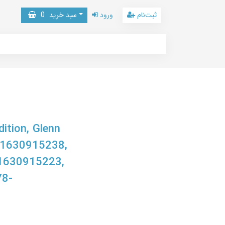
ثبت‌نام
ورود
سبد خرید
0
tion, Glenn
, 1630915238,
1630915223,
78-