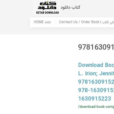
کتاب دانلود
 ما / سفارش کتاب
HOME خانه
97816309
Download Boo
L. Irion; Je
97816309152
978-1630915
1630915223
/download-book-com