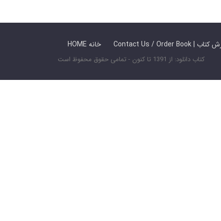
 ما / سفارش کتاب
HOME خانه
کتاب دانلود: از 1391 تا کنون - تمامی حقوق محفوظ است