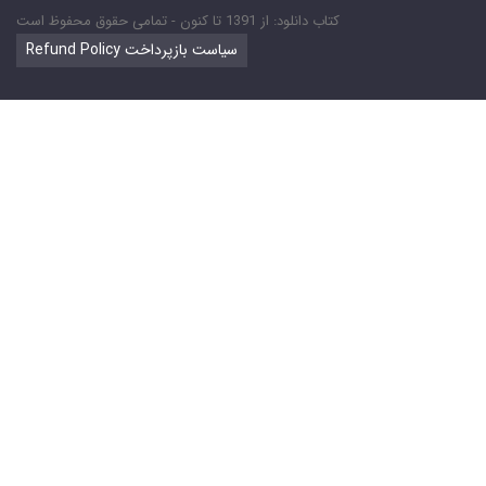
کتاب دانلود: از 1391 تا کنون - تمامی حقوق محفوظ است
Refund Policy سیاست بازپرداخت