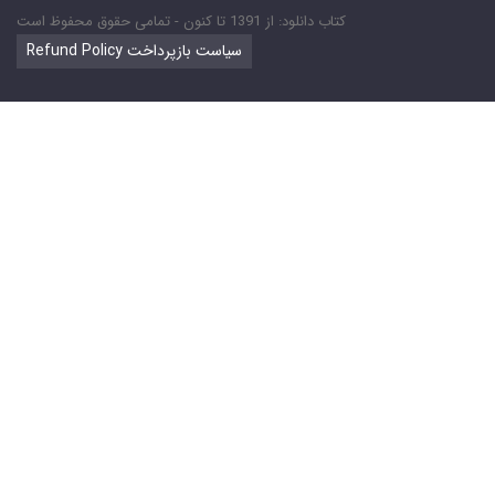
کتاب دانلود: از 1391 تا کنون - تمامی حقوق محفوظ است
Refund Policy سیاست بازپرداخت