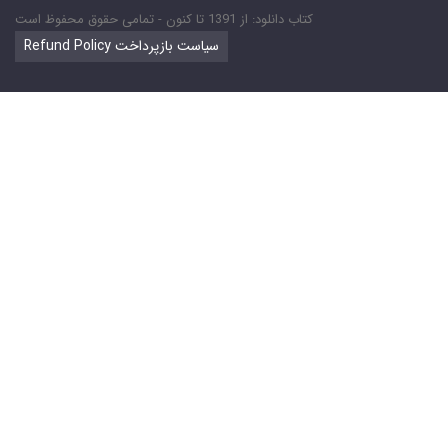
کتاب دانلود: از 1391 تا کنون - تمامی حقوق محفوظ است
Refund Policy سیاست بازپرداخت