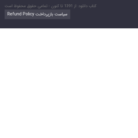
کتاب دانلود: از 1391 تا کنون - تمامی حقوق محفوظ است
Refund Policy سیاست بازپرداخت