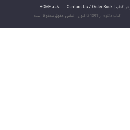
 ما / سفارش کتاب
HOME خانه
کتاب دانلود: از 1391 تا کنون - تمامی حقوق محفوظ است