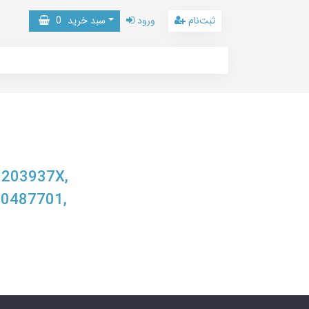
ثبت‌نام
ورود
سبد خرید
0
03203937X,
00487701,