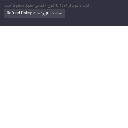
کتاب دانلود: از 1391 تا کنون - تمامی حقوق محفوظ است
Refund Policy سیاست بازپرداخت