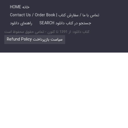
HOME خانه
Contact Us / Order Book | تماس با ما / سفارش کتاب
SEARCH جستجو در کتاب دانلود
راهنمای دانلود
کتاب دانلود: از 1391 تا کنون - تمامی حقوق محفوظ است
Refund Policy سیاست بازپرداخت