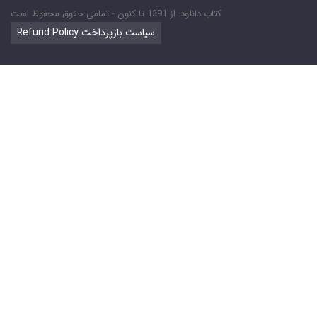
کتاب دانلود: از 1391 تا کنون - تمامی حقوق محفوظ است
Refund Policy سیاست بازپرداخت