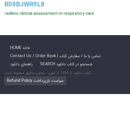
B09BJWR9L8
/wilkins-clinical-assessment-in-respiratory-care
HOME خانه
Contact Us / Order Book | تماس با ما / سفارش کتاب
SEARCH جستجو در کتاب دانلود
راهنمای دانلود
کتاب دانلود: از 1391 تا کنون - تمامی حقوق محفوظ است
Refund Policy سیاست بازپرداخت