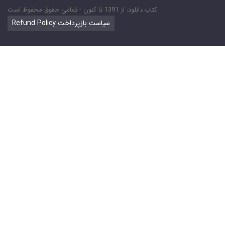
کتاب دانلود: از 1391 تا کنون - تمامی حقوق محفوظ است
Refund Policy سیاست بازپرداخت