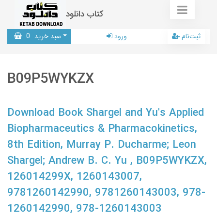
کتاب دانلود
ثبت‌نام
ورود
سبد خرید
0
B09P5WYKZX
Download Book Shargel and Yu's Applied
Biopharmaceutics & Pharmacokinetics,
8th Edition, Murray P. Ducharme; Leon
Shargel; Andrew B. C. Yu , B09P5WYKZX,
126014299X, 1260143007,
9781260142990, 9781260143003, 978-
1260142990, 978-1260143003