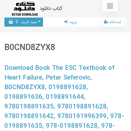
کتاب دانلود
ثبت‌نام
ورود
سبد خرید
0
B0CND8ZYX8
Download Book The ESC Textbook of
Heart Failure, Petar Seferovic,
B0CND8ZYX8, 0198891628,
0198891636, 0198891644,
9780198891635, 9780198891628,
9780198891642, 9780191996399, 978-
0198891635, 978-0198891628, 978-