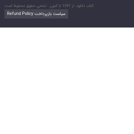
کتاب دانلود: از 1391 تا کنون - تمامی حقوق محفوظ است
Refund Policy سیاست بازپرداخت