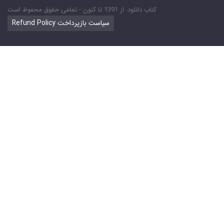
کتاب دانلود: از 1391 تا کنون - تمامی حقوق محفوظ است
Refund Policy سیاست بازپرداخت