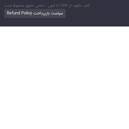
کتاب دانلود: از 1391 تا کنون - تمامی حقوق محفوظ است
Refund Policy سیاست بازپرداخت